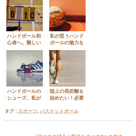
とは?今日から
出来る筋トレ3
選
ハンドボール初
私が思うハンド
心者へ。難しい
ボールの魅力を
ルールをやさし
熱く語る！
く解説！
ハンドボールの
陸上の長距離を
シューズ、私が
始めたい！必要
気を付けていた
なものは何があ
タグ :
スポーツ
,
バスケットボール
選び方の4ポイ
るの？
ント