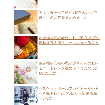
芯ホルダーって便利?鉛筆みたいで
違う、使い方をまとめました!
かぎ編み初心者はこれで安心!必須の
道具４選＆簡単ニット小物の作り方
編み物初心者の私が赤ちゃんのセレ
モニードレスを編めるようになった
4つのワケ
バスケットボールプレイヤーがやる
べき筋トレとは?今日から出来る筋
トレ3選