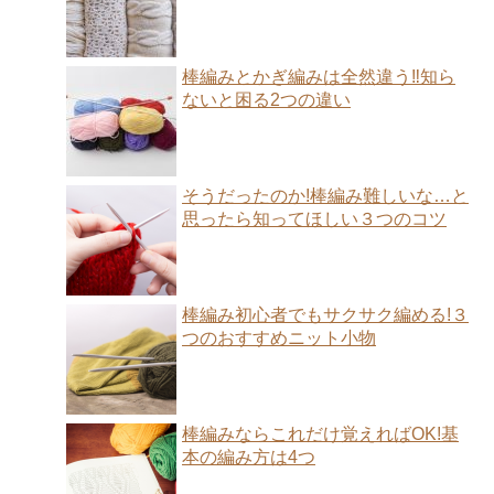
棒編みとかぎ編みは全然違う‼︎知ら
ないと困る2つの違い
そうだったのか!棒編み難しいな…と
思ったら知ってほしい３つのコツ
棒編み初心者でもサクサク編める!３
つのおすすめニット小物
棒編みならこれだけ覚えればOK!基
本の編み方は4つ