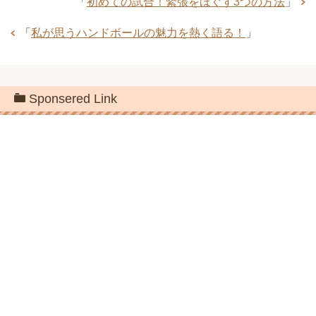
「
初めての試合！緊張をほぐす3つの方法
」
「
私が思うハンドボールの魅力を熱く語る！
」
Sponsered Link